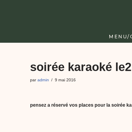
Aller
au
contenu
MENU/
soirée karaoké le
par
admin
9 mai 2016
pensez a réservé vos places pour la soirée k