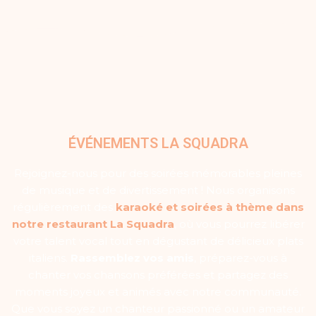
ÉVÉNEMENTS LA SQUADRA
Rejoignez-nous pour des soirées mémorables pleines
de musique et de divertissement ! Nous organisons
régulièrement des
karaoké et soirées à thème dans
notre restaurant La Squadra
, où vous pourrez libérer
votre talent vocal tout en dégustant de délicieux plats
italiens.
Rassemblez vos amis
, préparez-vous à
chanter vos chansons préférées et partagez des
moments joyeux et animés avec notre communauté.
Que vous soyez un chanteur passionné ou un amateur